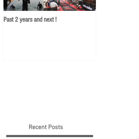
Past 2 years and next !
En route pour 201
Recent Posts