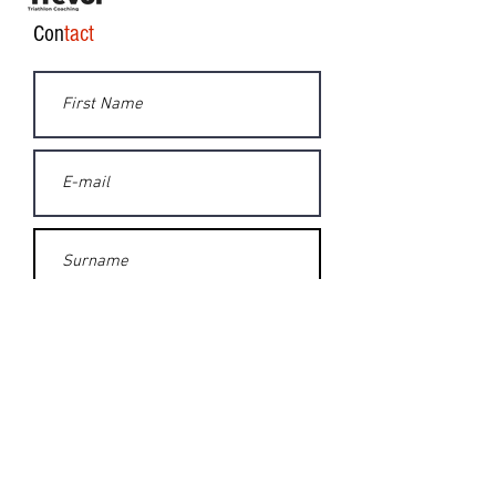
Con
tact
SEND