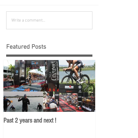
Write a comment...
Featured Posts
Past 2 years and next !
En route pour 201